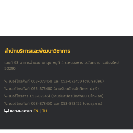
สำนักบริหารและพัฒนาวิชาการ
เลขที่ 63 อาคารอำนวย ยศสุข หมู่ที่ 4 ต.หนองหาร อ.สันทราย จ.เชียงใหม่
50290
เบอร์โทรศัพท์ 053-873458 และ 053-873459 (งานทะเบียน)
เบอร์โทรศัพท์ 053-873460 (งานรับสมัครนักศึกษา ป.ตรี)
เบอร์โทรสาร 053-873461 (งานรับสมัครนักศึกษษ ป.โท-เอก)
เบอร์โทรศัพท์ 053-873450 และ 053-873452 (งานธุรการ)
แสดงผลภาษา
EN
|
TH