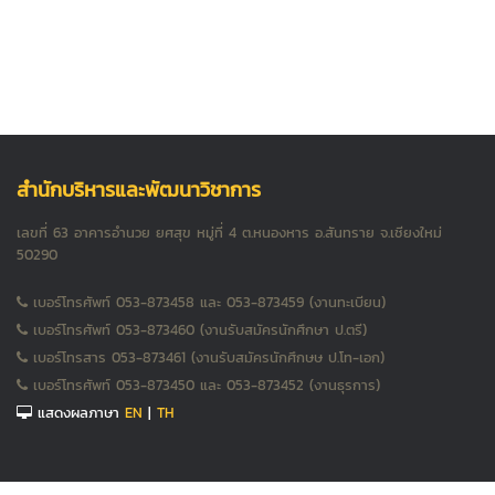
สำนักบริหารและพัฒนาวิชาการ
เลขที่ 63 อาคารอำนวย ยศสุข หมู่ที่ 4 ต.หนองหาร อ.สันทราย จ.เชียงใหม่
50290
เบอร์โทรศัพท์ 053-873458 และ 053-873459 (งานทะเบียน)
เบอร์โทรศัพท์ 053-873460 (งานรับสมัครนักศึกษา ป.ตรี)
เบอร์โทรสาร 053-873461 (งานรับสมัครนักศึกษษ ป.โท-เอก)
เบอร์โทรศัพท์ 053-873450 และ 053-873452 (งานธุรการ)
แสดงผลภาษา
EN
|
TH